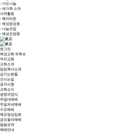
- 기도나눔
- 새가족 소개
사역활동
- 복지타운
- 예성영성원
- 나눔의집
- 예성요양원
로그인
예성교회 유튜브
우리교회
교회소개
담임목사소개
섬기는분들
오시는길
공지사항
교회소식
생명의양식
주일대예배
주일저녁예배
수요예배
목요영성집회
금요철야예배
말씀요약
예배안내