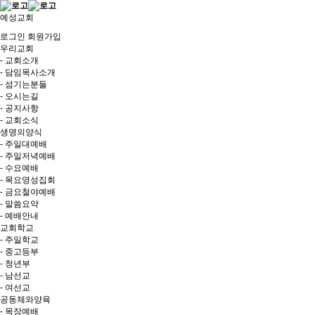
예성교회
로그인
회원가입
우리교회
- 교회소개
- 담임목사소개
- 섬기는분들
- 오시는길
- 공지사항
- 교회소식
생명의양식
- 주일대예배
- 주일저녁예배
- 수요예배
- 목요영성집회
- 금요철야예배
- 말씀요약
- 예배안내
교회학교
- 주일학교
- 중고등부
- 청년부
- 남선교
- 여선교
공동체와양육
- 목장예배