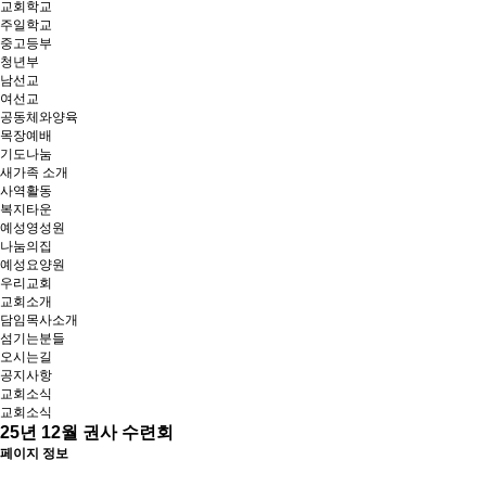
교회학교
주일학교
중고등부
청년부
남선교
여선교
공동체와양육
목장예배
기도나눔
새가족 소개
사역활동
복지타운
예성영성원
나눔의집
예성요양원
우리교회
교회소개
담임목사소개
섬기는분들
오시는길
공지사항
교회소식
교회소식
25년 12월 권사 수련회
페이지 정보